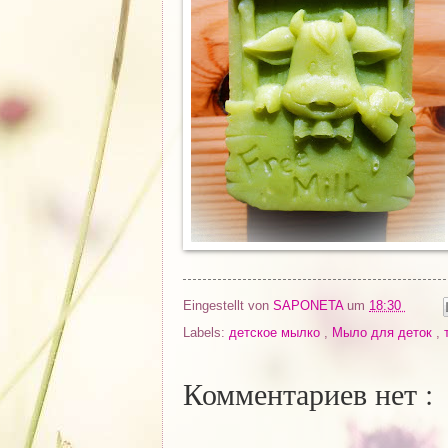
Eingestellt von
SAPONETA
um
18:30
Labels:
детское мылко
,
Мыло для деток
,
Комментариев нет :