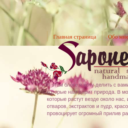
Главная страница
Обо мн
В этом блоге я хочу делить с в
которые нам дарит природа. В мо
которые растут везде около нас,
отваров, экстрактов и пудр, крас
провоцирует огромный прилив ра