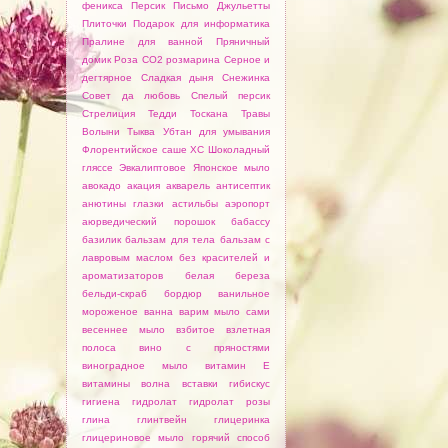
феникса
Персик
Письмо Джульетты
Плиточки
Подарок для информатика
Пралинe для ванной
Пряничный
домик
Роза
СО2 розмарина
Серное и
дегтярное
Сладкая дыня
Снежинка
Совет да любовь
Спелый персик
Стрелиция
Тедди
Тоскана
Травы
Волыни
Тыква
Убтан для умывания
Флорентийскoе саше
ХС
Шоколадный
гляссе
Эвкалиптовое
Японское мыло
авокадо
акация
акварель
антисептик
анютины глазки
астильбы
аэропорт
аюрведический порошок
бабассу
базилик
бальзам для тела
бальзам с
лавровым маслом
без красителей и
ароматизаторов
белая береза
бельди-скраб
бордюр
ванильное
мороженое
ванна
варим мыло сами
весеннее мыло
взбитое
взлетная
полоса
вино с пряностями
виноградное мыло
витамин Е
витамины
волна
вставки
гибискус
гигиенa
гидролат
гидролат розы
глина
глинтвейн
глицеринкa
глицериновоe мылo
горячий способ