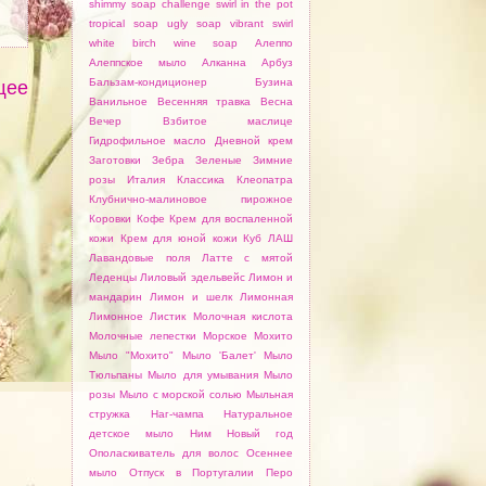
shimmy
soap challenge
swirl in the pot
tropical soap
ugly soap
vibrant swirl
white birch
wine soap
Алеппо
Алеппское мыло
Алканна
Арбуз
Бальзам-кондиционер
Бузина
щее
Ванильное
Весенняя травка
Весна
Вечер
Взбитое маслице
Гидрофильное масло
Дневной крем
Заготовки
Зебра
Зеленые
Зимние
розы
Италия
Классика
Клеопатра
Клубнично-малиновое пирожное
Коровки
Кофе
Крем для воспаленной
кожи
Крем для юной кожи
Куб
ЛАШ
Лавандовые поля
Латте с мятой
Леденцы
Лиловый эдельвейс
Лимон и
мандарин
Лимон и шелк
Лимонная
Лимонное
Листик
Молочная кислота
Молочные лепестки
Морское
Мохито
Мыло "Мохито"
Мыло 'Балет'
Мыло
Тюльпаны
Мыло для умывания
Мыло
розы
Мыло с морской солью
Мыльная
стружка
Наг-чампа
Натуральное
детское мыло
Ним
Новый год
Ополаскиватель для волос
Осеннее
мыло
Отпуск в Португалии
Перо