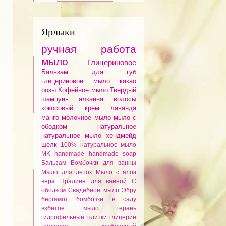
Ярлыки
ручная работа
мыло
Глицериновое
Бальзам для губ
глицериновое мыло
какао
розы
Кофейное мыло
Твердый
шампунь
алканнa
волосы
кокосовый крем
лаванда
манго
молочное мыло
мыло с
ободком
натуральное
натуральное мыло
хендмейд
шелк
100% натуральное мыло
MK
handmade
handmade soap
Бальзам
Бомбочки для ванны
Мыло для деток
Мыло с алоэ
вера
Пралине для ванной
С
ободком
Свадебное мыло
Эбру
бергамот
бомбочки
в саду
взбитое мыло
герань
гидрофильные плитки
глицерин