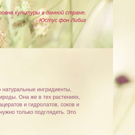
овне культуры в данной стране.
- Юстус фон Либиг
ю натуральные ингридиенты,
ироды. Она же в тех растениях,
ацератов и гидролатов, соков и
 нужно только подглядеть. Это