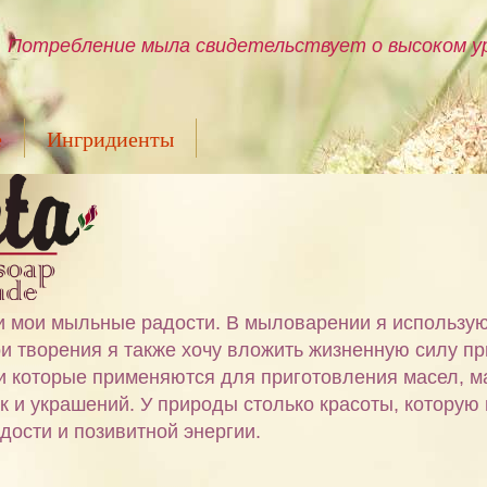
Потребление мыла свидетельствует о высоком ур
е
Ингридиенты
ами мои мыльные радости. В мыловарении я использу
и творения я также хочу вложить жизненную силу пр
 и которые применяются для приготовления масел, м
ок и украшений. У природы столько красоты, которую
дости и позивитной энергии.