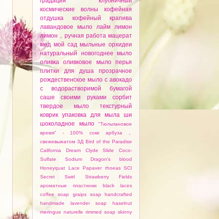
градация
клубничный
космические волны
кофейная
отдушка
кофейный
крапива
лавандовое мыло
лайм
лимон
лимон，ручная работа
мацерат
мед
мой сад
мыльные орхидеи
натуральный
новогоднее мыло
оливка
оливковое мыло
перья
плитки для душа
прозрачное
рождественское мыло
с авокадо
с водорастворимой бумагой
саше
своими руками
сорбит
твердое мыло
текстурный
коврик
упаковка для мыла
ши
шоколадное мыло
"Тюльпановое
время"
-
100% соке арбуза，
свежевыжатом
3Д
Bird of the Paradise
California Dream
Clyde Slide
Coco-
Sulfate Sodium
Dragon's blood
Honeyquat
Lace
Papaver rhoeas
SCI
Secret Swirl
Strawberry Fields
aроматные пластинки
black laces
coffee soap
graips soap
handcrafted
handmade lavender soap
haselnut
meringue
naturelle
rimmed soap
skinny