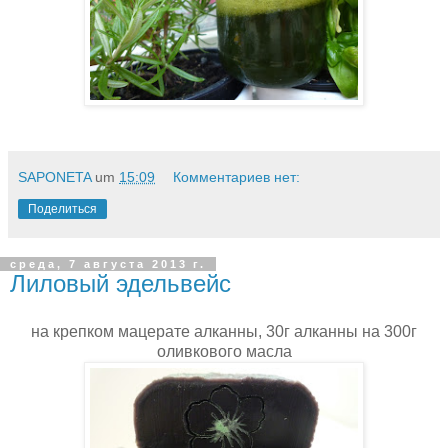
SAPONETA
um
15:09
Комментариев нет:
Поделиться
среда, 7 августа 2013 г.
Лиловый эдельвейс
на крепком мацерате алканны, 30г алканны на 300г
оливкового масла