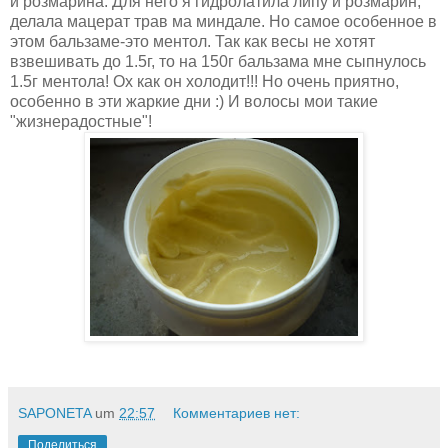
и розмарина. Для него я гидролатила липу и розмарин,
делала мацерат трав ма миндале. Но самое особенное в
этом бальзаме-это ментол. Так как весы не хотят
взвешивать до 1.5г, то на 150г бальзама мне сыпнулось
1.5г ментола! Ох как он холодит!!! Но очень приятно,
особенно в эти жаркие дни :) И волосы мои такие
"жизнерадостные"!
SAPONETA
um
22:57
Комментариев нет:
Поделиться