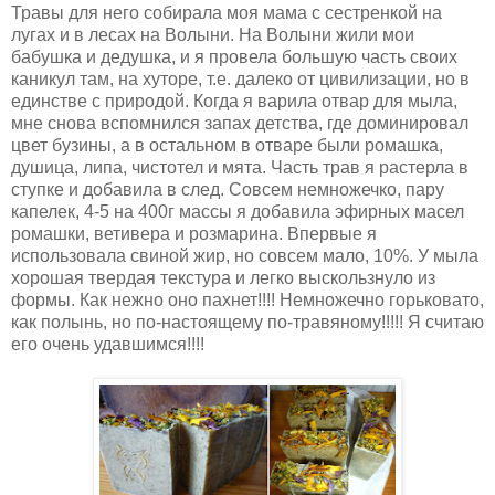
Травы для него собирала моя мама с сестренкой на
лугах и в лесах на Волыни. На Волыни жили мои
бабушка и дедушка, и я провела большую часть своих
каникул там, на хуторе, т.е. далеко от цивилизации, но в
единстве с природой. Когда я варила отвар для мыла,
мне снова вспомнился запах детства, где доминировал
цвет бузины, а в остальном в отваре были ромашка,
душица, липа, чистотел и мята. Часть трав я растерла в
ступке и добавила в след. Совсем немножечко, пару
капелек, 4-5 на 400г массы я добавила эфирных масел
ромашки, ветивера и розмарина. Впервые я
использовала свиной жир, но совсем мало, 10%. У мыла
хорошая твердая текстура и легко выскользнуло из
формы. Как нежно оно пахнет!!!! Немножечно горьковато,
как полынь, но по-настоящему по-травяному!!!!! Я считаю
его очень удавшимся!!!!