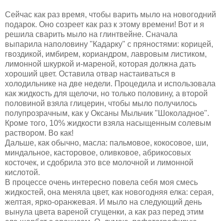
Сейчас как раз время, чтобы варить мыло на новогодний
подарок. Оно созреет как раз к этому времени! Вот и я
решила сварить мыло на глинтвейне. Сначала
выпарила наполовину "Кадарку" с пряностями: корицей,
гвоздикой, имбирем, кориандром, лавровым листиком,
лимонной шкуркой и-мареной, которая должна дать
хороший цвет. Оставила отвар настаиваться в
холодильнике на две недели. Процедила и использовала
как жидкость для щелочи, но только половину, а второй
половиной взяла глицерин, чтобы мыло получилось
полупрозрачным, как у Оксаны Мыльчик "Шоколадное".
Кроме того, 10% жидкости взяла насыщенным солевым
раствором. Во как!
Дальше, как обычно, масла: пальмовое, кокосовое, ши,
миндальное, касторовое, оливковое, абрикосовых
косточек, и сдобрила это все молочной и лимонной
кислотой.
В процессе очень интересно повела себя моя смесь
жидкостей, она меняла цвет, как новогодняя елка: серая,
желтая, ярко-оранжевая. И мыло на следующий день
вынула цвета вареной сгущенки, а как раз перед этим