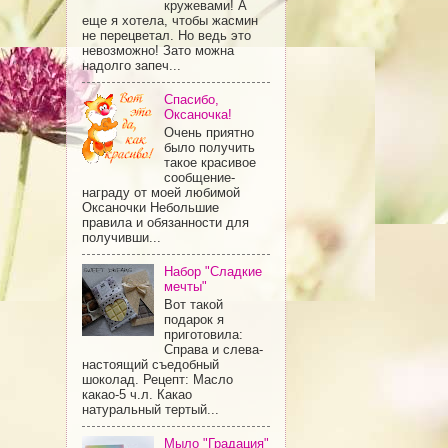
кружевами! А
еще я хотела, чтобы жасмин
не перецветал. Но ведь это
невозможно! Зато можна
надолго запеч...
Спасибо,
Оксаночка!
Очень приятно
было получить
такое красивое
сообщение-
награду от моей любимой
Оксаночки Небольшие
правила и обязанности для
получивши...
Набор "Сладкие
мечты"
Вот такой
подарок я
приготовила:
Справа и слева-
настоящий съедобный
шоколад. Рецепт: Масло
какао-5 ч.л. Какао
натуральный тертый...
Мыло "Градация"