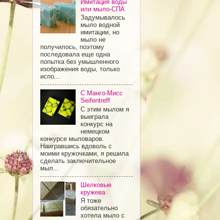
Имитация воды
или мыло-СПА
Задумывалось
мыло водной
имитации, но
мыло не
получилось, поэтому
последовала еще одна
попытка без умышленного
изображения воды, только
испо...
С Манго-Мисс
Seifentreff
С этим мылом я
выиграла
конкурс на
немецком
конкурсе мыловаров.
Наигравшись вдоволь с
моими кружочками, я решила
сделать заключительное
мыл...
Шелковые
кружева
Я тоже
обязательно
хотела мыло с