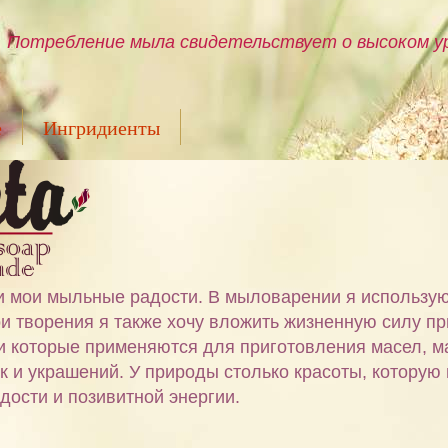
Потребление мыла свидетельствует о высоком ур
е
Ингридиенты
ами мои мыльные радости. В мыловарении я использу
и творения я также хочу вложить жизненную силу пр
 и которые применяются для приготовления масел, м
ок и украшений. У природы столько красоты, которую
дости и позивитной энергии.