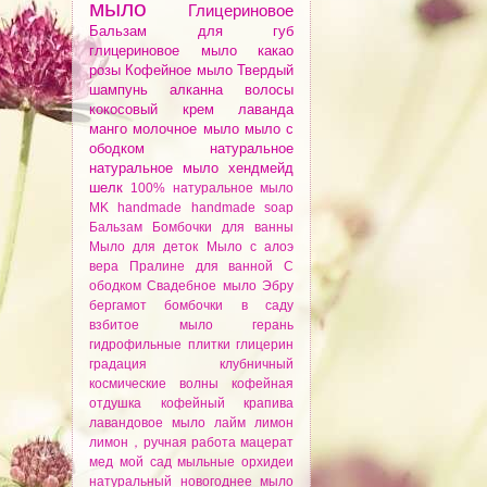
мыло
Глицериновое
Бальзам для губ
глицериновое мыло
какао
розы
Кофейное мыло
Твердый
шампунь
алканнa
волосы
кокосовый крем
лаванда
манго
молочное мыло
мыло с
ободком
натуральное
натуральное мыло
хендмейд
шелк
100% натуральное мыло
MK
handmade
handmade soap
Бальзам
Бомбочки для ванны
Мыло для деток
Мыло с алоэ
вера
Пралине для ванной
С
ободком
Свадебное мыло
Эбру
бергамот
бомбочки
в саду
взбитое мыло
герань
гидрофильные плитки
глицерин
градация
клубничный
космические волны
кофейная
отдушка
кофейный
крапива
лавандовое мыло
лайм
лимон
лимон，ручная работа
мацерат
мед
мой сад
мыльные орхидеи
натуральный
новогоднее мыло