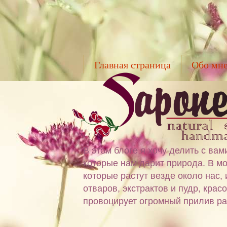
Главная страница
Обо мн
В этом блоге я хочу делить с в
которые нам дарит природа. В мо
которые растут везде около нас,
отваров, экстрактов и пудр, крас
провоцирует огромный прилив ра