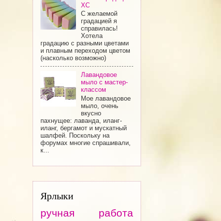
ХС
С желаемой
градацией я
справилась!
Хотела
градацию с разными цветами
и плавным переходом цветом
(насколько возможно)
Лавандовое
мыло с мастер-
классом
Мое лавандовое
мыло, очень
вкусно
пахнущее: лаванда, иланг-
иланг, бергамот и мускатный
шалфей. Поскольку на
форумах многие спрашивали,
к...
Ярлыки
ручная работа