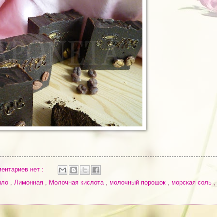
ентариев нет :
ыло
,
Лимонная
,
Молочная кислота
,
молочный порошок
,
морская соль
,