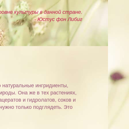
овне культуры в данной стране.
- Юстус фон Либиг
ю натуральные ингридиенты,
ироды. Она же в тех растениях,
ацератов и гидролатов, соков и
 нужно только подглядеть. Это