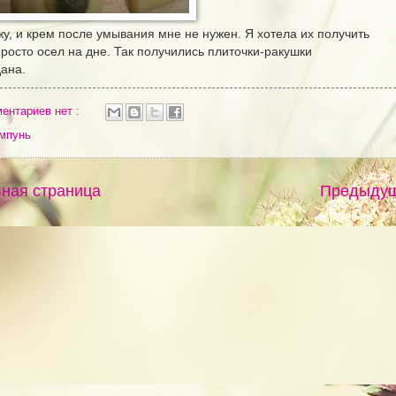
у, и крем после умывания мне не нужен. Я хотела их получить
росто осел на дне. Так получились плиточки-ракушки
ана.
ентариев нет :
мпунь
ная страница
Предыду