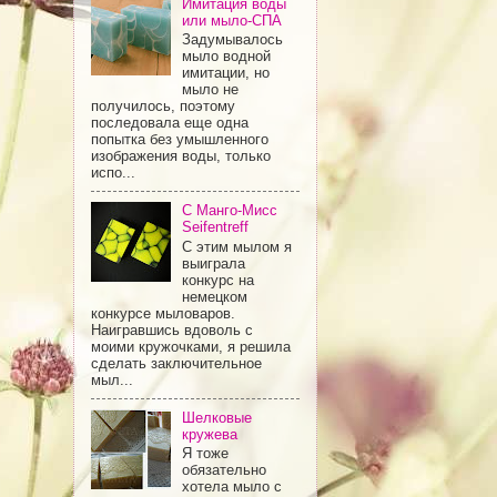
Имитация воды
или мыло-СПА
Задумывалось
мыло водной
имитации, но
мыло не
получилось, поэтому
последовала еще одна
попытка без умышленного
изображения воды, только
испо...
С Манго-Мисс
Seifentreff
С этим мылом я
выиграла
конкурс на
немецком
конкурсе мыловаров.
Наигравшись вдоволь с
моими кружочками, я решила
сделать заключительное
мыл...
Шелковые
кружева
Я тоже
обязательно
хотела мыло с