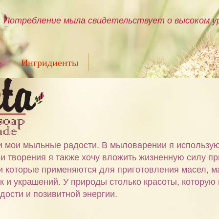
Потребление мыла свидетельствует о высоком ур
е
Ингридиенты
ами мои мыльные радости. В мыловарении я использу
и творения я также хочу вложить жизненную силу пр
 и которые применяются для приготовления масел, м
ок и украшений. У природы столько красоты, которую
дости и позивитной энергии.