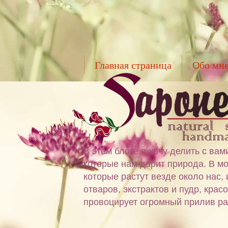
Главная страница
Обо мн
В этом блоге я хочу делить с в
которые нам дарит природа. В мо
которые растут везде около нас,
отваров, экстрактов и пудр, крас
провоцирует огромный прилив ра