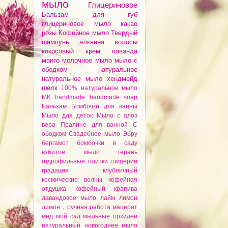
мыло
Глицериновое
Бальзам для губ
глицериновое мыло
какао
розы
Кофейное мыло
Твердый
шампунь
алканнa
волосы
кокосовый крем
лаванда
манго
молочное мыло
мыло с
ободком
натуральное
натуральное мыло
хендмейд
шелк
100% натуральное мыло
MK
handmade
handmade soap
Бальзам
Бомбочки для ванны
Мыло для деток
Мыло с алоэ
вера
Пралине для ванной
С
ободком
Свадебное мыло
Эбру
бергамот
бомбочки
в саду
взбитое мыло
герань
гидрофильные плитки
глицерин
градация
клубничный
космические волны
кофейная
отдушка
кофейный
крапива
лавандовое мыло
лайм
лимон
лимон，ручная работа
мацерат
мед
мой сад
мыльные орхидеи
натуральный
новогоднее мыло