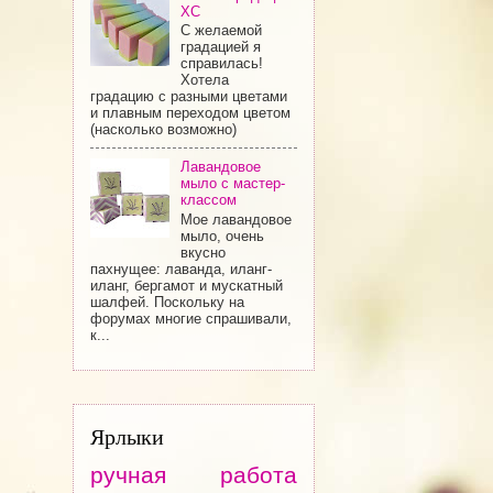
ХС
С желаемой
градацией я
справилась!
Хотела
градацию с разными цветами
и плавным переходом цветом
(насколько возможно)
Лавандовое
мыло с мастер-
классом
Мое лавандовое
мыло, очень
вкусно
пахнущее: лаванда, иланг-
иланг, бергамот и мускатный
шалфей. Поскольку на
форумах многие спрашивали,
к...
Ярлыки
ручная работа