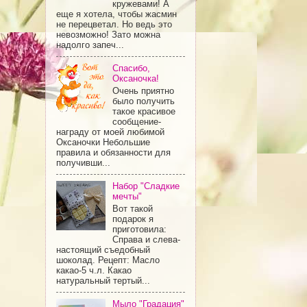
кружевами! А
еще я хотела, чтобы жасмин
не перецветал. Но ведь это
невозможно! Зато можна
надолго запеч...
Спасибо,
Оксаночка!
Очень приятно
было получить
такое красивое
сообщение-
награду от моей любимой
Оксаночки Небольшие
правила и обязанности для
получивши...
Набор "Сладкие
мечты"
Вот такой
подарок я
приготовила:
Справа и слева-
настоящий съедобный
шоколад. Рецепт: Масло
какао-5 ч.л. Какао
натуральный тертый...
Мыло "Градация"