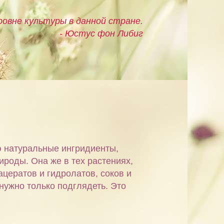
овне культуры в данной стране.
- Юстус фон Либиг
ю натуральные ингридиенты,
ироды. Она же в тех растениях,
ацератов и гидролатов, соков и
 нужно только подглядеть. Это