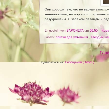
Они хороши тем, что не васушивают кож
зелененькими, но порошок спирулины п
разукрашены. С запахом лаванды и лад
Eingestellt von
SAPONETA
um
09:50
Комм
Labels:
плитки для умывания
,
Твердый ша
Глав
Подписаться на:
Сообщения ( Atom )