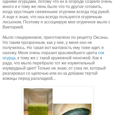
одними огурцами, потому что их в огороде созрело очень
много и к тому же лень было что-то другое готовить,
когда хрустящие свеженькие огурчики всегда под рукой.
А еще я знаю, что она всегда пользуется огуречным
лосьоном. Поэтому я ассоциирую мое огуречное мыло с
Викторией.
Мыло глицериновое, приготовлено по рецепту Оксаны.
Но таким прозрачным, как у нее, у меня оно не
получилось. Но такая вот матовость ему тоже идет, я
нахожу. Меня очень поразил красивейшего цвета
сок
огурца
, к тому же с такой кружевной пеночкой. Как я
рада, что мыло перебрало тот же изумительный
изумрудный цвет! Только не знаю, от сока ли, который
реагировал со щелочью или из-за добавки тертой
кожицы перед раскладкой...