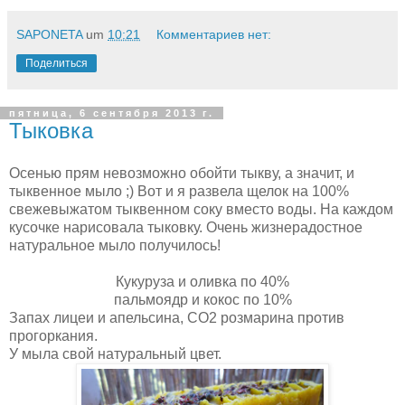
SAPONETA
um
10:21
Комментариев нет:
Поделиться
пятница, 6 сентября 2013 г.
Тыковка
Осенью прям невозможно обойти тыкву, а значит, и
тыквенное мыло ;) Вот и я развела щелок на 100%
свежевыжатом тыквенном соку вместо воды. На каждом
кусочке нарисовала тыковку. Очень жизнерадостное
натуральное мыло получилось!
Кукуруза и оливка по 40%
пальмоядр и кокос по 10%
Запах лицеи и апельсина, СО2 розмарина против
прогоркания.
У мыла свой натуральный цвет.