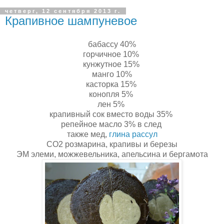
четверг, 12 сентября 2013 г.
Крапивное шампуневое
бабассу 40%
горчичное 10%
кунжутное 15%
манго 10%
касторка 15%
конопля 5%
лен 5%
крапивный сок вместо воды 35%
репейное масло 3% в след
также мед,
глина рассул
CO2 розмарина, крапивы и березы
ЭМ элеми, можжевельника, апельсина и бергамота