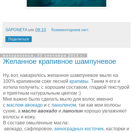
SAPONETA
um
08:10
Комментариев нет:
Поделиться
воскресенье, 22 сентября 2013 г.
Желанное крапивное шампуневое
Ну, вот, наварилось желанное шампуневое мыло на
100% крапивном соке лесной
крапивы
. Таким я его и
хотела получить: с хорошим составом, гладкой текстурой
и приятным натуральным цветом :)
Мне важно было сделать мыло для волос именно
с
маслом авокадо
и с
ланолином
, так как мои волосы
сухие, а
масло авокадо
и
ланолин
хорошо увлажняют
волосы и кожу.
В составе омыленные масла:
авокадо, сафлоровое,
виноградных косточек
, касторки и