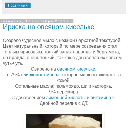
Поделиться
вторник, 17 сентября 2013 г.
Ириска на овсяном кисельке
Созрело чудесное мыло с нежной бархатной текстурой.
Цвет натуральный, который по мере созревания стал
теплым ирисовым, тонкий запах лаванды и бергамота,
но правда, очень тонкий, так как я добавляла их совсем
чуть-чуть.
Сварено на
овсяном кисельке
,
с 75%
оливкового масла
, которое мягко ухаживает за
кожей.
Остальные масла: пальмоядр, ши и касторка.
9% пережира.
С добавлением
лимонной кислоты
и
витамина Е
.
Двойной перелив с ДТ.