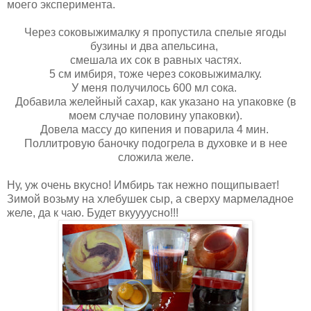
моего эксперимента.
Через соковыжималку я пропустила спелые ягоды
бузины и два апельсина,
смешала их сок в равных частях.
5 см имбиря, тоже через соковыжималку.
У меня получилось 600 мл сока.
Добавила желейный сахар, как указано на упаковке (в
моем случае половину упаковки).
Довела массу до кипения и поварила 4 мин.
Поллитровую баночку подогрела в духовке и в нее
сложила желе.
Ну, уж очень вкусно! Имбирь так нежно пощипывает!
Зимой возьму на хлебушек сыр, а сверху мармеладное
желе, да к чаю. Будет вкуууусно!!!