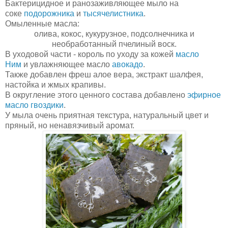
Бактерицидное и ранозаживляющее мыло на
соке
подорожника
и
тысячелистника
.
Омыленные масла:
олива, кокос, кукурузное, подсолнечника и
необработанный пчелиный воск.
В уходовой части - король по уходу за кожей
масло
Ним
и увлажняющее масло
авокадо
.
Также добавлен фреш алое вера, экстракт шалфея,
настойка и жмых крапивы.
В округление этого ценного состава добавлено
эфирное
масло гвоздики
.
У мыла очень приятная текстура, натуральный цвет и
пряный, но ненавязчивый аромат.