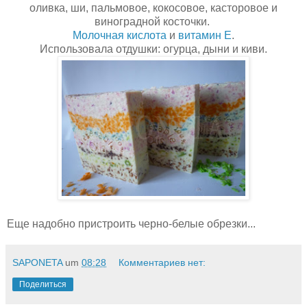
оливка, ши, пальмовое, кокосовое, касторовое и
виноградной косточки.
Молочная кислота
и
витамин Е
.
Использовала отдушки: огурца, дыни и киви.
Еще надобно пристроить черно-белые обрезки...
SAPONETA
um
08:28
Комментариев нет:
Поделиться