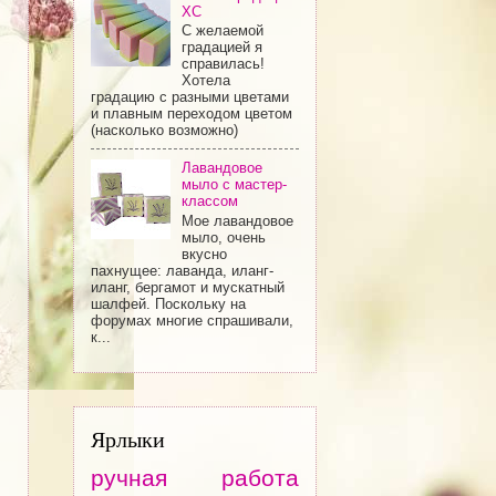
ХС
С желаемой
градацией я
справилась!
Хотела
градацию с разными цветами
и плавным переходом цветом
(насколько возможно)
Лавандовое
мыло с мастер-
классом
Мое лавандовое
мыло, очень
вкусно
пахнущее: лаванда, иланг-
иланг, бергамот и мускатный
шалфей. Поскольку на
форумах многие спрашивали,
к...
Ярлыки
ручная работа