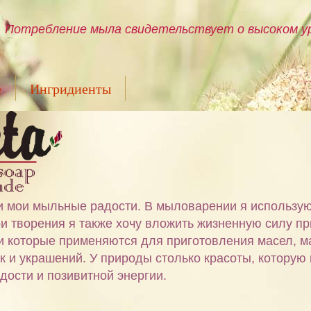
Потребление мыла свидетельствует о высоком ур
е
Ингридиенты
ами мои мыльные радости. В мыловарении я использу
и творения я также хочу вложить жизненную силу пр
 и которые применяются для приготовления масел, м
ок и украшений. У природы столько красоты, которую
дости и позивитной энергии.