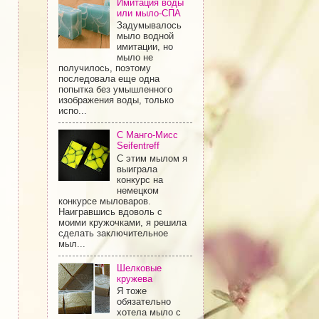
Имитация воды
или мыло-СПА
Задумывалось
мыло водной
имитации, но
мыло не
получилось, поэтому
последовала еще одна
попытка без умышленного
изображения воды, только
испо...
С Манго-Мисс
Seifentreff
С этим мылом я
выиграла
конкурс на
немецком
конкурсе мыловаров.
Наигравшись вдоволь с
моими кружочками, я решила
сделать заключительное
мыл...
Шелковые
кружева
Я тоже
обязательно
хотела мыло с