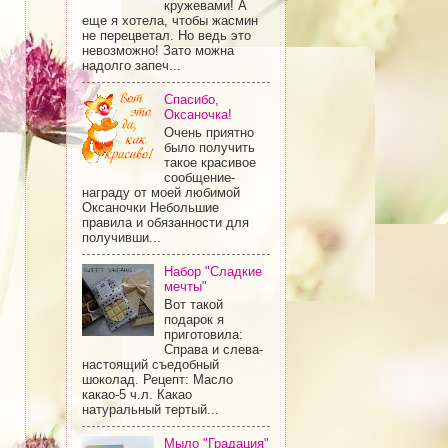
кружевами! А
еще я хотела, чтобы жасмин
не перецветал. Но ведь это
невозможно! Зато можна
надолго запеч...
Спасибо,
Оксаночка!
Очень приятно
было получить
такое красивое
сообщение-
награду от моей любимой
Оксаночки Небольшие
правила и обязанности для
получивши...
Набор "Сладкие
мечты"
Вот такой
подарок я
приготовила:
Справа и слева-
настоящий съедобный
шоколад. Рецепт: Масло
какао-5 ч.л. Какао
натуральный тертый...
Мыло "Градация"