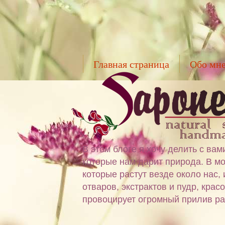
Главная страница
Обо мн
В этом блоге я хочу делить с в
которые нам дарит природа. В мо
которые растут везде около нас,
отваров, экстрактов и пудр, крас
провоцирует огромный прилив ра