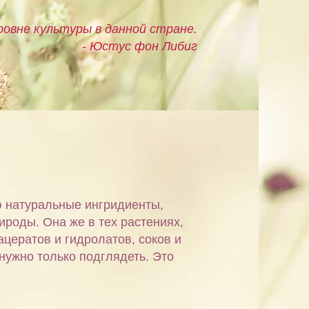
овне культуры в данной стране.
- Юстус фон Либиг
ю натуральные ингридиенты,
ироды. Она же в тех растениях,
ацератов и гидролатов, соков и
 нужно только подглядеть. Это