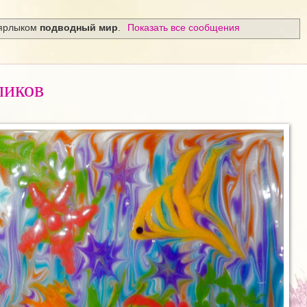
 ярлыком
подводный мир
.
Показать все сообщения
пиков