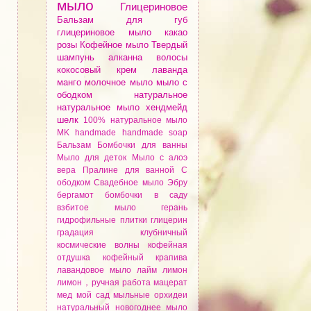
мыло
Глицериновое
Бальзам для губ
глицериновое мыло
какао
розы
Кофейное мыло
Твердый
шампунь
алканнa
волосы
кокосовый крем
лаванда
манго
молочное мыло
мыло с
ободком
натуральное
натуральное мыло
хендмейд
шелк
100% натуральное мыло
MK
handmade
handmade soap
Бальзам
Бомбочки для ванны
Мыло для деток
Мыло с алоэ
вера
Пралине для ванной
С
ободком
Свадебное мыло
Эбру
бергамот
бомбочки
в саду
взбитое мыло
герань
гидрофильные плитки
глицерин
градация
клубничный
космические волны
кофейная
отдушка
кофейный
крапива
лавандовое мыло
лайм
лимон
лимон，ручная работа
мацерат
мед
мой сад
мыльные орхидеи
натуральный
новогоднее мыло