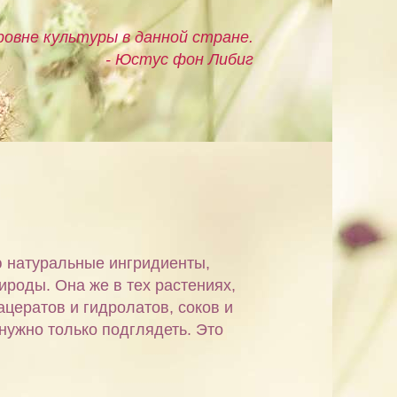
овне культуры в данной стране.
- Юстус фон Либиг
ю натуральные ингридиенты,
ироды. Она же в тех растениях,
ацератов и гидролатов, соков и
 нужно только подглядеть. Это