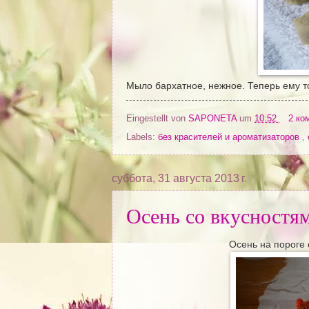
Мыло бархатное, нежное. Теперь ему то
Eingestellt von
SAPONETA
um
10:52
2 ко
Labels:
без красителей и ароматизаторов
,
суббота, 31 августа 2013 г.
Осень со вкусностя
Осень на пороге 