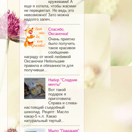
кружевами! А
еще я хотела, чтобы жасмин
не перецветал. Но ведь это
невозможно! Зато можна
надолго запеч...
Спасибо,
Оксаночка!
Очень приятно
было получить
такое красивое
сообщение-
награду от моей любимой
Оксаночки Небольшие
правила и обязанности для
получивши...
Набор "Сладкие
мечты"
Вот такой
подарок я
приготовила:
Справа и слева-
настоящий съедобный
шоколад. Рецепт: Масло
какао-5 ч.л. Какао
натуральный тертый...
Мыло "Градация"