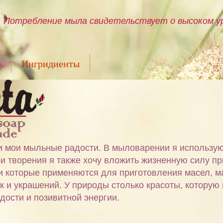
Потребление мыла свидетельствует о высоком ур
е
Ингридиенты
ами мои мыльные радости. В мыловарении я использу
и творения я также хочу вложить жизненную силу пр
 и которые применяются для приготовления масел, м
ок и украшений. У природы столько красоты, которую
дости и позивитной энергии.