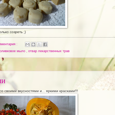
лько созреть ;)
мментария :
оливковое мыло
,
отвар лекарственных трав
ми
со своими вкусностями и... яркими красками!!!