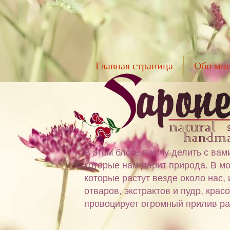
Главная страница
Обо мн
В этом блоге я хочу делить с в
которые нам дарит природа. В мо
которые растут везде около нас,
отваров, экстрактов и пудр, крас
провоцирует огромный прилив ра