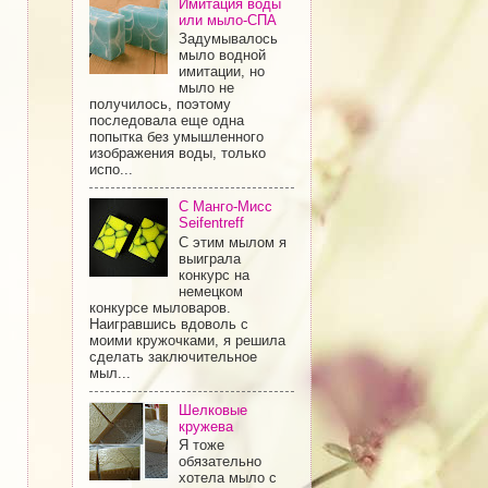
Имитация воды
или мыло-СПА
Задумывалось
мыло водной
имитации, но
мыло не
получилось, поэтому
последовала еще одна
попытка без умышленного
изображения воды, только
испо...
С Манго-Мисс
Seifentreff
С этим мылом я
выиграла
конкурс на
немецком
конкурсе мыловаров.
Наигравшись вдоволь с
моими кружочками, я решила
сделать заключительное
мыл...
Шелковые
кружева
Я тоже
обязательно
хотела мыло с