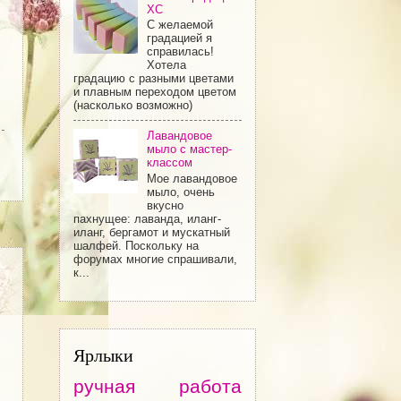
ХС
С желаемой
градацией я
справилась!
Хотела
градацию с разными цветами
и плавным переходом цветом
(насколько возможно)
Лавандовое
мыло с мастер-
классом
Мое лавандовое
мыло, очень
вкусно
пахнущее: лаванда, иланг-
иланг, бергамот и мускатный
шалфей. Поскольку на
форумах многие спрашивали,
к...
Ярлыки
ручная работа