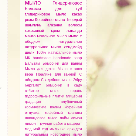
мыло
Глицериновое
Бальзам для губ
глицериновое мыло
какао
розы
Кофейное мыло
Твердый
шампунь
алканнa
волосы
кокосовый крем
лаванда
манго
молочное мыло
мыло с
ободком
натуральное
натуральное мыло
хендмейд
шелк
100% натуральное мыло
MK
handmade
handmade soap
Бальзам
Бомбочки для ванны
Мыло для деток
Мыло с алоэ
вера
Пралине для ванной
С
ободком
Свадебное мыло
Эбру
бергамот
бомбочки
в саду
о
взбитое мыло
герань
гидрофильные плитки
глицерин
градация
клубничный
космические волны
кофейная
отдушка
кофейный
крапива
лавандовое мыло
лайм
лимон
лимон，ручная работа
мацерат
мед
мой сад
мыльные орхидеи
натуральный
новогоднее мыло