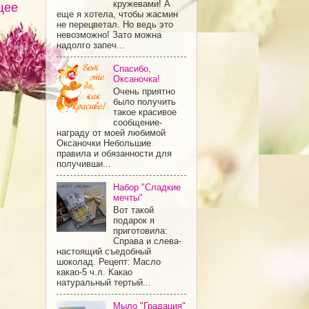
кружевами! А
щее
еще я хотела, чтобы жасмин
не перецветал. Но ведь это
невозможно! Зато можна
надолго запеч...
Спасибо,
Оксаночка!
Очень приятно
было получить
такое красивое
сообщение-
награду от моей любимой
Оксаночки Небольшие
правила и обязанности для
получивши...
Набор "Сладкие
мечты"
Вот такой
подарок я
приготовила:
Справа и слева-
настоящий съедобный
шоколад. Рецепт: Масло
какао-5 ч.л. Какао
натуральный тертый...
Мыло "Градация"