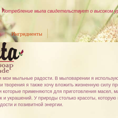
Потребление мыла свидетельствует о высоком ур
е
Ингридиенты
ами мои мыльные радости. В мыловарении я использу
и творения я также хочу вложить жизненную силу пр
 и которые применяются для приготовления масел, м
ок и украшений. У природы столько красоты, которую
дости и позивитной энергии.