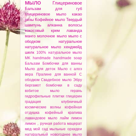
мыло
Глицериновое
Бальзам для губ
глицериновое мыло
какао
розы
Кофейное мыло
Твердый
шампунь
алканнa
волосы
кокосовый крем
лаванда
манго
молочное мыло
мыло с
ободком
натуральное
натуральное мыло
хендмейд
шелк
100% натуральное мыло
MK
handmade
handmade soap
Бальзам
Бомбочки для ванны
Мыло для деток
Мыло с алоэ
вера
Пралине для ванной
С
ободком
Свадебное мыло
Эбру
бергамот
бомбочки
в саду
взбитое мыло
герань
гидрофильные плитки
глицерин
градация
клубничный
космические волны
кофейная
отдушка
кофейный
крапива
лавандовое мыло
лайм
лимон
лимон，ручная работа
мацерат
мед
мой сад
мыльные орхидеи
натуральный
новогоднее мыло