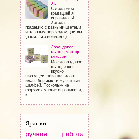
ХС
С желаемой
градацией я
справилась!
Хотела
градацию с разными цветами
и плавным переходом цветом
(насколько возможно)
Лавандовое
мыло с мастер-
классом
Мое лавандовое
мыло, очень
вкусно
пахнущее: лаванда, иланг-
иланг, бергамот и мускатный
шалфей. Поскольку на
форумах многие спрашивали,
к...
Ярлыки
ручная работа