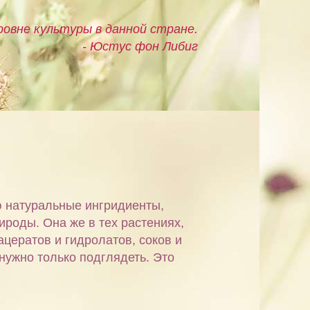
овне культуры в данной стране.
- Юстус фон Либиг
ю натуральные ингридиенты,
ироды. Она же в тех растениях,
ацератов и гидролатов, соков и
 нужно только подглядеть. Это