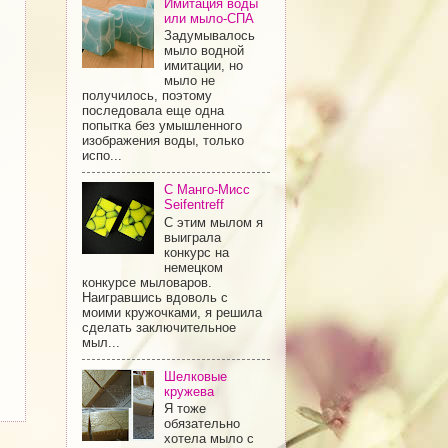
Имитация воды
или мыло-СПА
Задумывалось
мыло водной
имитации, но
мыло не
получилось, поэтому
последовала еще одна
попытка без умышленного
изображения воды, только
испо...
С Манго-Мисс
Seifentreff
С этим мылом я
выиграла
конкурс на
немецком
конкурсе мыловаров.
Наигравшись вдоволь с
моими кружочками, я решила
сделать заключительное
мыл...
Шелковые
кружева
Я тоже
обязательно
хотела мыло с