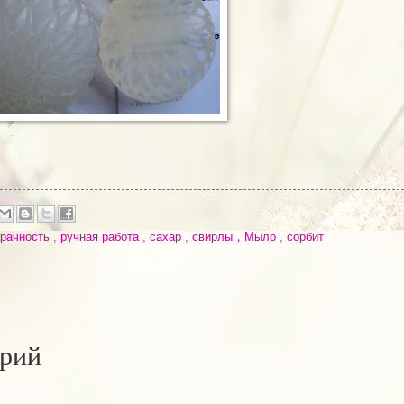
зрачность
,
ручная работа
,
сахар
,
свирлы，Мыло
,
сорбит
арий