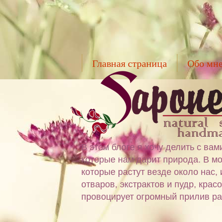
Главная страница
Обо мн
В этом блоге я хочу делить с в
которые нам дарит природа. В мо
которые растут везде около нас,
отваров, экстрактов и пудр, крас
провоцирует огромный прилив ра