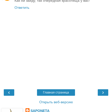
Как ни зайду, так очередная красотища у вас!
Ответить
‹
›
Главная страница
Открыть веб-версию
SAPONETA