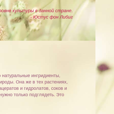
овне культуры в данной стране.
- Юстус фон Либиг
ю натуральные ингридиенты,
ироды. Она же в тех растениях,
ацератов и гидролатов, соков и
 нужно только подглядеть. Это