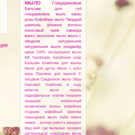
мыло
Глицериновое
Бальзам для губ
глицериновое мыло
какао
розы
Кофейное мыло
Твердый
шампунь
алканнa
волосы
кокосовый крем
лаванда
манго
молочное мыло
мыло с
ободком
натуральное
щее
натуральное мыло
хендмейд
шелк
100% натуральное мыло
MK
handmade
handmade soap
Бальзам
Бомбочки для ванны
Мыло для деток
Мыло с алоэ
вера
Пралине для ванной
С
ободком
Свадебное мыло
Эбру
бергамот
бомбочки
в саду
взбитое мыло
герань
гидрофильные плитки
глицерин
градация
клубничный
космические волны
кофейная
отдушка
кофейный
крапива
лавандовое мыло
лайм
лимон
лимон，ручная работа
мацерат
мед
мой сад
мыльные орхидеи
натуральный
новогоднее мыло