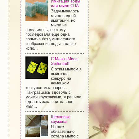
Имитация воды
или мыло-СПА
Задумывалось
мыло водной
имитации, но
мыло не
получилось, поэтому
последовала еще одна
попытка без умышленного
изображения воды, только
испо...
С Манго-Мисс
Seifentreff
С этим мылом я
выиграла
конкурс на
немецком
конкурсе мыловаров.
Наигравшись вдоволь с
моими кружочками, я решила
сделать заключительное
мыл...
Шелковые
кружева
Я тоже
обязательно
хотела мыло с