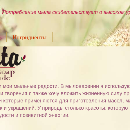
Потребление мыла свидетельствует о высоком ур
е
Ингридиенты
ами мои мыльные радости. В мыловарении я использу
и творения я также хочу вложить жизненную силу пр
 и которые применяются для приготовления масел, м
ок и украшений. У природы столько красоты, которую
дости и позивитной энергии.