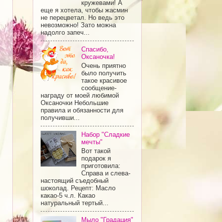
кружевами! А
еще я хотела, чтобы жасмин
не перецветал. Но ведь это
невозможно! Зато можна
надолго запеч...
Спасибо,
Оксаночка!
Очень приятно
было получить
такое красивое
сообщение-
награду от моей любимой
Оксаночки Небольшие
правила и обязанности для
получивши...
Набор "Сладкие
мечты"
Вот такой
подарок я
приготовила:
Справа и слева-
настоящий съедобный
шоколад. Рецепт: Масло
какао-5 ч.л. Какао
натуральный тертый...
Мыло "Градация"