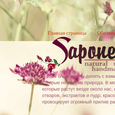
Главная страница
Обо мн
В этом блоге я хочу делить с в
которые нам дарит природа. В мо
которые растут везде около нас,
отваров, экстрактов и пудр, крас
провоцирует огромный прилив ра