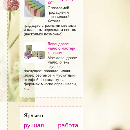
ХС
С желаемой
градацией я
справилась!
Хотела
градацию с разными цветами
и плавным переходом цветом
(насколько возможно)
Лавандовое
мыло с мастер-
классом
Мое лавандовое
мыло, очень
вкусно
пахнущее: лаванда, иланг-
иланг, бергамот и мускатный
шалфей. Поскольку на
форумах многие спрашивали,
к...
Ярлыки
ручная работа