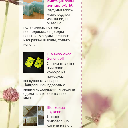
Имитация воды
или мыло-СПА
Задумывалось
мыло водной
имитации, но
мыло не
получилось, поэтому
последовала еще одна
попытка без умышленного
изображения воды, только
испо...
С Манго-Мисс
Seifentreff
С этим мылом я
выиграла
конкурс на
немецком
конкурсе мыловаров.
Наигравшись вдоволь с
моими кружочками, я решила
сделать заключительное
мыл...
Шелковые
кружева
Я тоже
обязательно
хотела мыло с