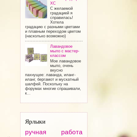
ХС
С желаемой
градацией я
справилась!
Хотела
градацию с разными цветами
и плавным переходом цветом
(насколько возможно)
Лавандовое
мыло с мастер-
классом
Мое лавандовое
мыло, очень
вкусно
пахнущее: лаванда, иланг-
иланг, бергамот и мускатный
шалфей. Поскольку на
форумах многие спрашивали,
к...
Ярлыки
ручная работа