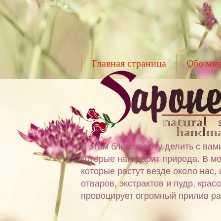
Главная страница
Обо мн
В этом блоге я хочу делить с в
которые нам дарит природа. В мо
которые растут везде около нас,
отваров, экстрактов и пудр, крас
провоцирует огромный прилив ра