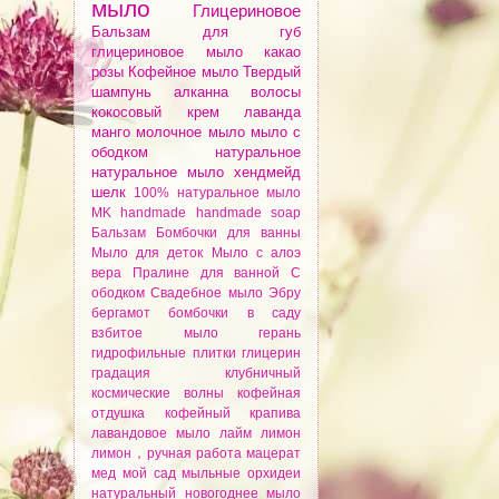
мыло
Глицериновое
Бальзам для губ
глицериновое мыло
какао
розы
Кофейное мыло
Твердый
шампунь
алканнa
волосы
кокосовый крем
лаванда
манго
молочное мыло
мыло с
ободком
натуральное
натуральное мыло
хендмейд
шелк
100% натуральное мыло
MK
handmade
handmade soap
Бальзам
Бомбочки для ванны
Мыло для деток
Мыло с алоэ
вера
Пралине для ванной
С
ободком
Свадебное мыло
Эбру
бергамот
бомбочки
в саду
взбитое мыло
герань
гидрофильные плитки
глицерин
градация
клубничный
космические волны
кофейная
отдушка
кофейный
крапива
лавандовое мыло
лайм
лимон
лимон，ручная работа
мацерат
мед
мой сад
мыльные орхидеи
натуральный
новогоднее мыло