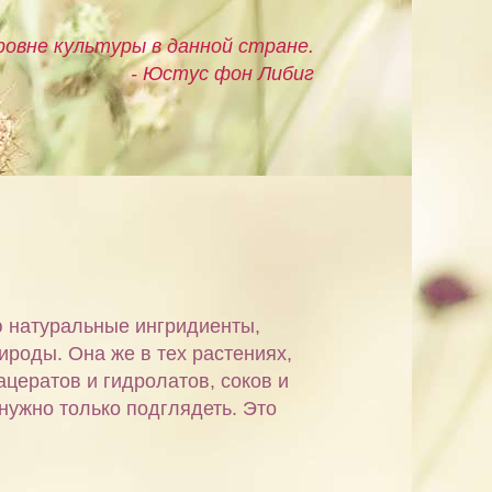
овне культуры в данной стране.
- Юстус фон Либиг
ю натуральные ингридиенты,
ироды. Она же в тех растениях,
ацератов и гидролатов, соков и
 нужно только подглядеть. Это