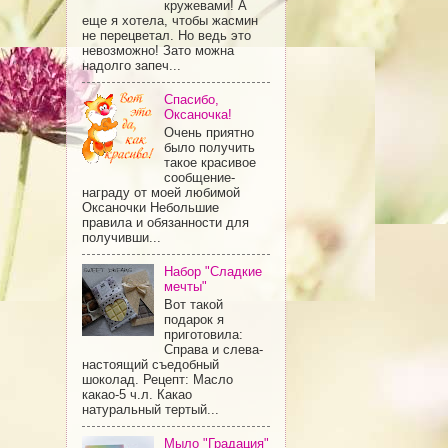
кружевами! А
еще я хотела, чтобы жасмин
не перецветал. Но ведь это
невозможно! Зато можна
надолго запеч...
Спасибо,
Оксаночка!
Очень приятно
было получить
такое красивое
сообщение-
награду от моей любимой
Оксаночки Небольшие
правила и обязанности для
получивши...
Набор "Сладкие
мечты"
Вот такой
подарок я
приготовила:
Справа и слева-
настоящий съедобный
шоколад. Рецепт: Масло
какао-5 ч.л. Какао
натуральный тертый...
Мыло "Градация"