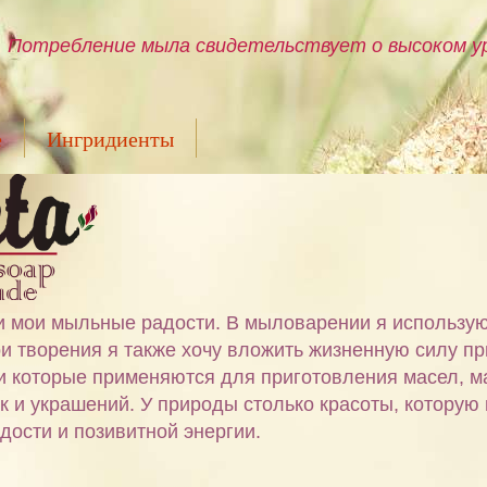
Потребление мыла свидетельствует о высоком ур
е
Ингридиенты
ами мои мыльные радости. В мыловарении я использу
и творения я также хочу вложить жизненную силу пр
 и которые применяются для приготовления масел, м
ок и украшений. У природы столько красоты, которую
дости и позивитной энергии.