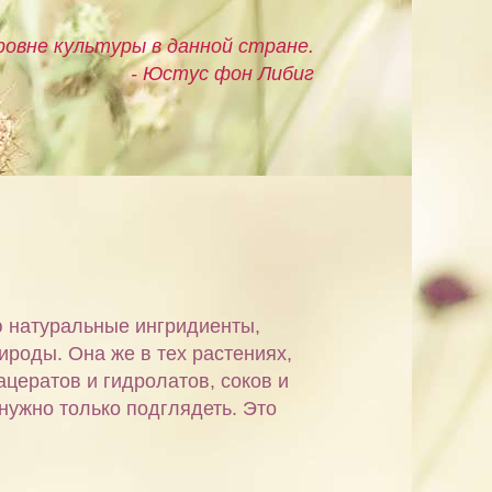
овне культуры в данной стране.
- Юстус фон Либиг
ю натуральные ингридиенты,
ироды. Она же в тех растениях,
ацератов и гидролатов, соков и
 нужно только подглядеть. Это