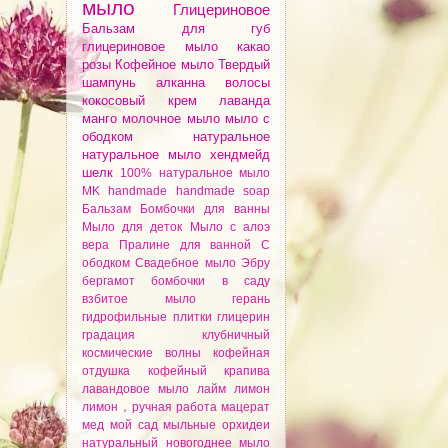
мыло
Глицериновое
Бальзам для губ
глицериновое мыло
какао
розы
Кофейное мыло
Твердый
шампунь
алканнa
волосы
кокосовый крем
лаванда
манго
молочное мыло
мыло с
ободком
натуральное
натуральное мыло
хендмейд
шелк
100% натуральное мыло
MK
handmade
handmade soap
Бальзам
Бомбочки для ванны
Мыло для деток
Мыло с алоэ
вера
Пралине для ванной
С
ободком
Свадебное мыло
Эбру
бергамот
бомбочки
в саду
взбитое мыло
герань
гидрофильные плитки
глицерин
градация
клубничный
космические волны
кофейная
отдушка
кофейный
крапива
лавандовое мыло
лайм
лимон
лимон，ручная работа
мацерат
мед
мой сад
мыльные орхидеи
натуральный
новогоднее мыло