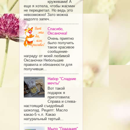
кружевами! А
еще я хотела, чтобы жасмин
не перецветал. Но ведь это
невозможно! Зато можна
надолго запеч...
Спасибо,
Оксаночка!
Очень приятно
было получить
такое красивое
сообщение-
награду от моей любимой
Оксаночки Небольшие
правила и обязанности для
получивши...
Набор "Сладкие
мечты"
Вот такой
подарок я
приготовила:
Справа и слева-
настоящий съедобный
шоколад. Рецепт: Масло
какао-5 ч.л. Какао
натуральный тертый...
Мыло "Градация"