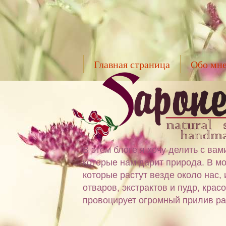
Главная страница
Обо мн
В этом блоге я хочу делить с в
которые нам дарит природа. В мо
которые растут везде около нас,
отваров, экстрактов и пудр, крас
провоцирует огромный прилив ра