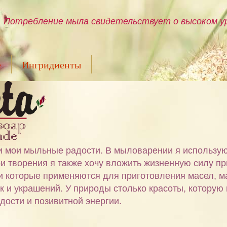
Потребление мыла свидетельствует о высоком ур
е
Ингридиенты
ами мои мыльные радости. В мыловарении я использу
и творения я также хочу вложить жизненную силу пр
 и которые применяются для приготовления масел, м
ок и украшений. У природы столько красоты, которую
дости и позивитной энергии.