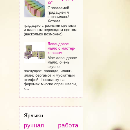
ХС
С желаемой
градацией я
справилась!
Хотела
градацию с разными цветами
и плавным переходом цветом
(насколько возможно)
Лавандовое
мыло с мастер-
классом
Мое лавандовое
мыло, очень
вкусно
пахнущее: лаванда, иланг-
иланг, бергамот и мускатный
шалфей. Поскольку на
форумах многие спрашивали,
к...
Ярлыки
ручная работа