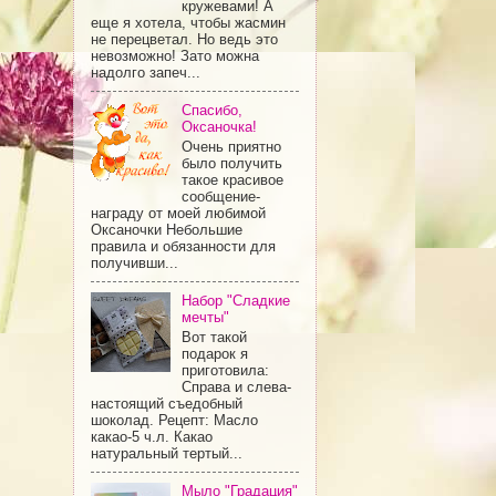
кружевами! А
еще я хотела, чтобы жасмин
не перецветал. Но ведь это
невозможно! Зато можна
надолго запеч...
Спасибо,
Оксаночка!
Очень приятно
было получить
такое красивое
сообщение-
награду от моей любимой
Оксаночки Небольшие
правила и обязанности для
получивши...
Набор "Сладкие
мечты"
Вот такой
подарок я
приготовила:
Справа и слева-
настоящий съедобный
шоколад. Рецепт: Масло
какао-5 ч.л. Какао
натуральный тертый...
Мыло "Градация"