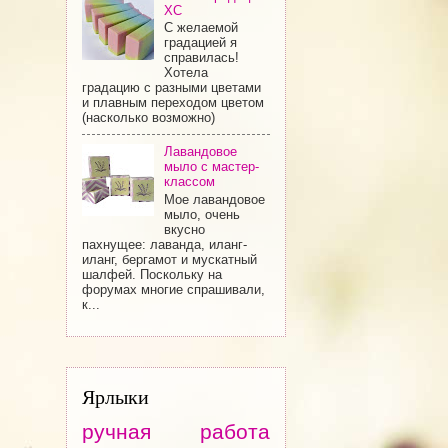
ХС
С желаемой
градацией я
справилась!
Хотела
градацию с разными цветами
и плавным переходом цветом
(насколько возможно)
Лавандовое
мыло с мастер-
классом
Мое лавандовое
мыло, очень
вкусно
пахнущее: лаванда, иланг-
иланг, бергамот и мускатный
шалфей. Поскольку на
форумах многие спрашивали,
к...
Ярлыки
ручная работа