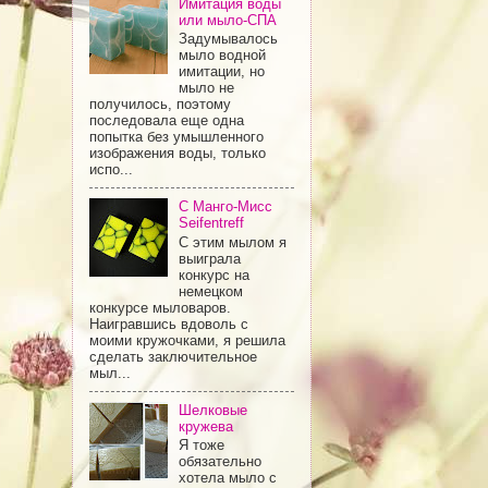
Имитация воды
или мыло-СПА
Задумывалось
мыло водной
имитации, но
мыло не
получилось, поэтому
последовала еще одна
попытка без умышленного
изображения воды, только
испо...
С Манго-Мисс
Seifentreff
С этим мылом я
выиграла
конкурс на
немецком
конкурсе мыловаров.
Наигравшись вдоволь с
моими кружочками, я решила
сделать заключительное
мыл...
Шелковые
кружева
Я тоже
обязательно
хотела мыло с