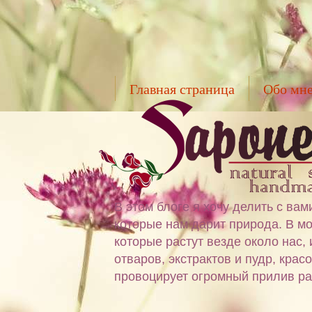
Главная страница
Обо мн
В этом блоге я хочу делить с в
которые нам дарит природа. В мо
которые растут везде около нас,
отваров, экстрактов и пудр, крас
провоцирует огромный прилив ра