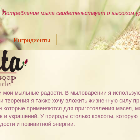
Потребление мыла свидетельствует о высоком ур
е
Ингридиенты
ами мои мыльные радости. В мыловарении я использу
и творения я также хочу вложить жизненную силу пр
 и которые применяются для приготовления масел, м
ок и украшений. У природы столько красоты, которую
дости и позивитной энергии.