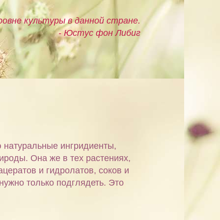
овне культуры в данной стране.
- Юстус фон Либиг
ю натуральные ингридиенты,
ироды. Она же в тех растениях,
ацератов и гидролатов, соков и
 нужно только подглядеть. Это