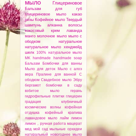
мыло
Глицериновое
Бальзам для губ
глицериновое мыло
какао
розы
Кофейное мыло
Твердый
шампунь
алканнa
волосы
кокосовый крем
лаванда
манго
молочное мыло
мыло с
ободком
натуральное
натуральное мыло
хендмейд
шелк
100% натуральное мыло
MK
handmade
handmade soap
Бальзам
Бомбочки для ванны
Мыло для деток
Мыло с алоэ
вера
Пралине для ванной
С
ободком
Свадебное мыло
Эбру
бергамот
бомбочки
в саду
взбитое мыло
герань
гидрофильные плитки
глицерин
градация
клубничный
космические волны
кофейная
отдушка
кофейный
крапива
лавандовое мыло
лайм
лимон
лимон，ручная работа
мацерат
мед
мой сад
мыльные орхидеи
натуральный
новогоднее мыло