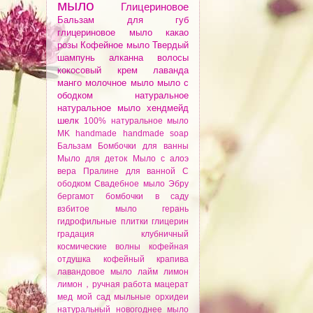
мыло
Глицериновое
Бальзам для губ
глицериновое мыло
какао
розы
Кофейное мыло
Твердый
шампунь
алканнa
волосы
кокосовый крем
лаванда
манго
молочное мыло
мыло с
ободком
натуральное
натуральное мыло
хендмейд
шелк
100% натуральное мыло
MK
handmade
handmade soap
Бальзам
Бомбочки для ванны
Мыло для деток
Мыло с алоэ
вера
Пралине для ванной
С
ободком
Свадебное мыло
Эбру
бергамот
бомбочки
в саду
взбитое мыло
герань
гидрофильные плитки
глицерин
градация
клубничный
космические волны
кофейная
отдушка
кофейный
крапива
лавандовое мыло
лайм
лимон
лимон，ручная работа
мацерат
мед
мой сад
мыльные орхидеи
натуральный
новогоднее мыло