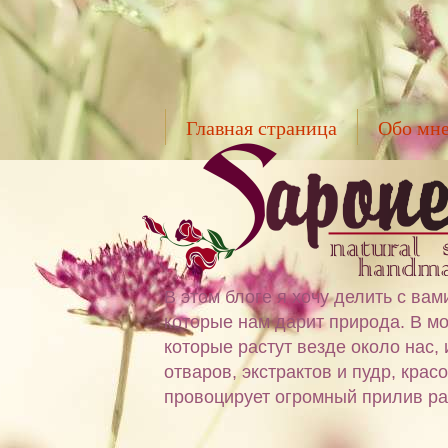
Главная страница
Обо мн
В этом блоге я хочу делить с в
которые нам дарит природа. В мо
которые растут везде около нас,
отваров, экстрактов и пудр, крас
провоцирует огромный прилив ра