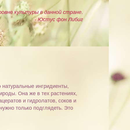
овне культуры в данной стране.
- Юстус фон Либиг
ю натуральные ингридиенты,
ироды. Она же в тех растениях,
ацератов и гидролатов, соков и
 нужно только подглядеть. Это