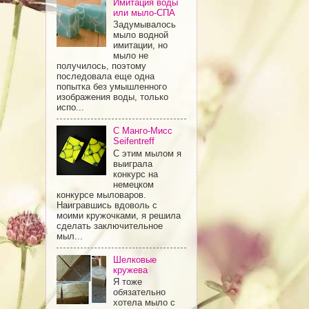
Имитация воды
или мыло-СПА
Задумывалось
мыло водной
имитации, но
мыло не
получилось, поэтому
последовала еще одна
попытка без умышленного
изображения воды, только
испо...
С Манго-Мисс
Seifentreff
С этим мылом я
выиграла
конкурс на
немецком
конкурсе мыловаров.
Наигравшись вдоволь с
моими кружочками, я решила
сделать заключительное
мыл...
Шелковые
кружева
Я тоже
обязательно
хотела мыло с