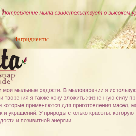
Потребление мыла свидетельствует о высоком ур
е
Ингридиенты
ами мои мыльные радости. В мыловарении я использу
и творения я также хочу вложить жизненную силу пр
 и которые применяются для приготовления масел, м
ок и украшений. У природы столько красоты, которую
дости и позивитной энергии.