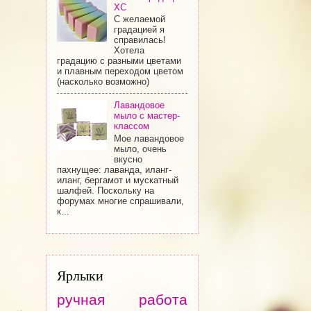
ХС
С желаемой
градацией я
справилась!
Хотела
градацию с разными цветами
и плавным переходом цветом
(насколько возможно)
Лавандовое
мыло с мастер-
классом
Мое лавандовое
мыло, очень
вкусно
пахнущее: лаванда, иланг-
иланг, бергамот и мускатный
шалфей. Поскольку на
форумах многие спрашивали,
к...
Ярлыки
ручная работа