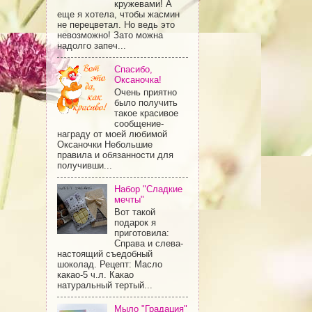
кружевами! А
еще я хотела, чтобы жасмин
не перецветал. Но ведь это
невозможно! Зато можна
надолго запеч...
Спасибо,
Оксаночка!
Очень приятно
было получить
такое красивое
сообщение-
награду от моей любимой
Оксаночки Небольшие
правила и обязанности для
получивши...
Набор "Сладкие
мечты"
Вот такой
подарок я
приготовила:
Справа и слева-
настоящий съедобный
шоколад. Рецепт: Масло
какао-5 ч.л. Какао
натуральный тертый...
Мыло "Градация"