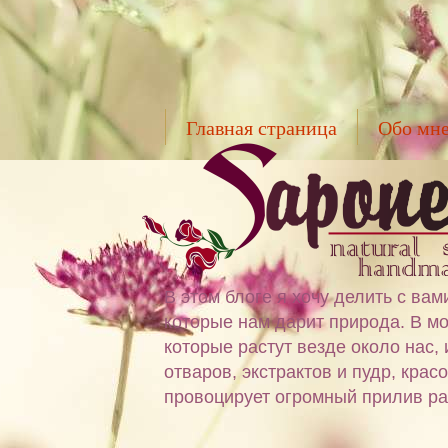
Главная страница
Обо мн
В этом блоге я хочу делить с в
которые нам дарит природа. В мо
которые растут везде около нас,
отваров, экстрактов и пудр, крас
провоцирует огромный прилив ра