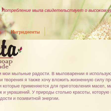
Потребление мыла свидетельствует о высоком ур
е
Ингридиенты
ами мои мыльные радости. В мыловарении я использу
и творения я также хочу вложить жизненную силу пр
 и которые применяются для приготовления масел, м
ок и украшений. У природы столько красоты, которую
дости и позивитной энергии.