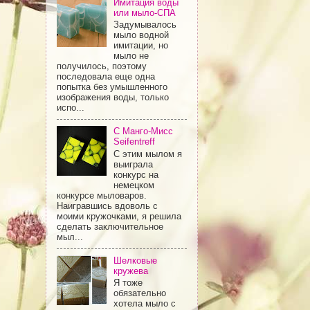
Имитация воды
или мыло-СПА
Задумывалось
мыло водной
имитации, но
мыло не
получилось, поэтому
последовала еще одна
попытка без умышленного
изображения воды, только
испо...
С Манго-Мисс
Seifentreff
С этим мылом я
выиграла
конкурс на
немецком
конкурсе мыловаров.
Наигравшись вдоволь с
моими кружочками, я решила
сделать заключительное
мыл...
Шелковые
кружева
Я тоже
обязательно
хотела мыло с