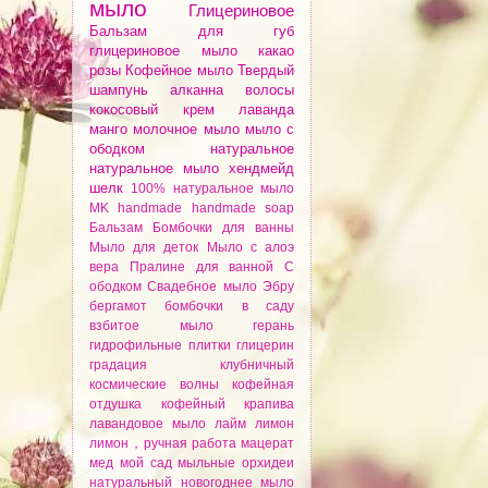
мыло
Глицериновое
Бальзам для губ
глицериновое мыло
какао
розы
Кофейное мыло
Твердый
шампунь
алканнa
волосы
кокосовый крем
лаванда
манго
молочное мыло
мыло с
ободком
натуральное
натуральное мыло
хендмейд
шелк
100% натуральное мыло
MK
handmade
handmade soap
Бальзам
Бомбочки для ванны
Мыло для деток
Мыло с алоэ
вера
Пралине для ванной
С
ободком
Свадебное мыло
Эбру
бергамот
бомбочки
в саду
взбитое мыло
герань
гидрофильные плитки
глицерин
градация
клубничный
космические волны
кофейная
отдушка
кофейный
крапива
лавандовое мыло
лайм
лимон
лимон，ручная работа
мацерат
мед
мой сад
мыльные орхидеи
натуральный
новогоднее мыло