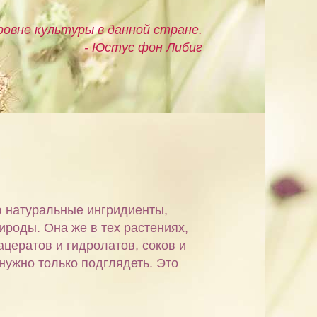
овне культуры в данной стране.
- Юстус фон Либиг
ю натуральные ингридиенты,
ироды. Она же в тех растениях,
ацератов и гидролатов, соков и
 нужно только подглядеть. Это