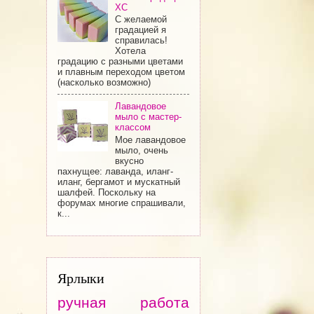
ХС
С желаемой
градацией я
справилась!
Хотела
градацию с разными цветами
и плавным переходом цветом
(насколько возможно)
Лавандовое
мыло с мастер-
классом
Мое лавандовое
мыло, очень
вкусно
пахнущее: лаванда, иланг-
иланг, бергамот и мускатный
шалфей. Поскольку на
форумах многие спрашивали,
к...
Ярлыки
ручная работа