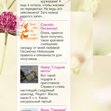
кружевами! А
еще я хотела, чтобы жасмин
не перецветал. Но ведь это
невозможно! Зато можна
надолго запеч...
Спасибо,
Оксаночка!
Очень приятно
было получить
такое красивое
сообщение-
награду от моей любимой
Оксаночки Небольшие
правила и обязанности для
получивши...
Набор "Сладкие
мечты"
Вот такой
подарок я
приготовила:
Справа и слева-
настоящий съедобный
шоколад. Рецепт: Масло
какао-5 ч.л. Какао
натуральный тертый...
Мыло "Градация"