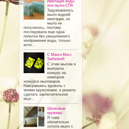
Имитация воды
или мыло-СПА
Задумывалось
мыло водной
имитации, но
мыло не
получилось, поэтому
последовала еще одна
попытка без умышленного
изображения воды, только
испо...
С Манго-Мисс
Seifentreff
С этим мылом я
выиграла
конкурс на
немецком
конкурсе мыловаров.
Наигравшись вдоволь с
моими кружочками, я решила
сделать заключительное
мыл...
Шелковые
кружева
Я тоже
обязательно
хотела мыло с