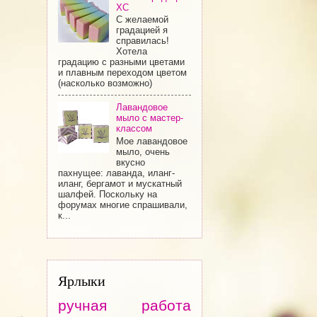
ХС
С желаемой
градацией я
справилась!
Хотела
градацию с разными цветами
и плавным переходом цветом
(насколько возможно)
Лавандовое
мыло с мастер-
классом
Мое лавандовое
мыло, очень
вкусно
пахнущее: лаванда, иланг-
иланг, бергамот и мускатный
шалфей. Поскольку на
форумах многие спрашивали,
к...
Ярлыки
ручная работа