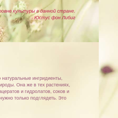
овне культуры в данной стране.
- Юстус фон Либиг
ю натуральные ингридиенты,
ироды. Она же в тех растениях,
ацератов и гидролатов, соков и
 нужно только подглядеть. Это