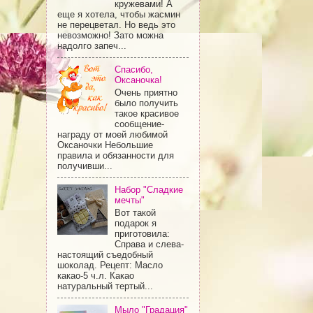
кружевами! А
еще я хотела, чтобы жасмин
не перецветал. Но ведь это
невозможно! Зато можна
надолго запеч...
Спасибо,
Оксаночка!
Очень приятно
было получить
такое красивое
сообщение-
награду от моей любимой
Оксаночки Небольшие
правила и обязанности для
получивши...
Набор "Сладкие
мечты"
Вот такой
подарок я
приготовила:
Справа и слева-
настоящий съедобный
шоколад. Рецепт: Масло
какао-5 ч.л. Какао
натуральный тертый...
Мыло "Градация"