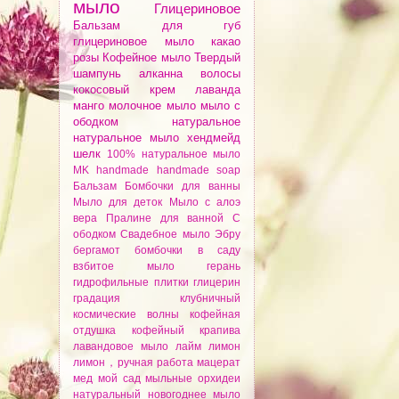
мыло
Глицериновое
Бальзам для губ
глицериновое мыло
какао
розы
Кофейное мыло
Твердый
шампунь
алканнa
волосы
кокосовый крем
лаванда
манго
молочное мыло
мыло с
ободком
натуральное
натуральное мыло
хендмейд
шелк
100% натуральное мыло
MK
handmade
handmade soap
Бальзам
Бомбочки для ванны
Мыло для деток
Мыло с алоэ
вера
Пралине для ванной
С
ободком
Свадебное мыло
Эбру
бергамот
бомбочки
в саду
взбитое мыло
герань
гидрофильные плитки
глицерин
градация
клубничный
космические волны
кофейная
отдушка
кофейный
крапива
лавандовое мыло
лайм
лимон
лимон，ручная работа
мацерат
мед
мой сад
мыльные орхидеи
натуральный
новогоднее мыло