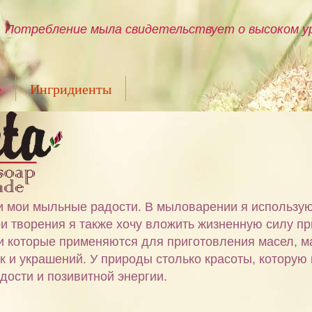
Потребление мыла свидетельствует о высоком ур
е
Ингридиенты
ами мои мыльные радости. В мыловарении я использу
и творения я также хочу вложить жизненную силу пр
 и которые применяются для приготовления масел, м
ок и украшений. У природы столько красоты, которую
дости и позивитной энергии.