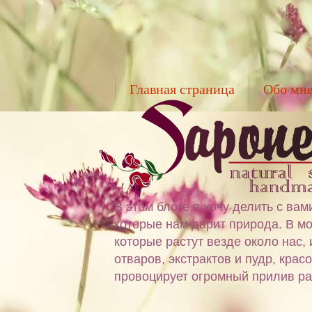
Главная страница
Обо мн
В этом блоге я хочу делить с в
которые нам дарит природа. В мо
которые растут везде около нас,
отваров, экстрактов и пудр, крас
провоцирует огромный прилив ра