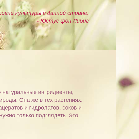
овне культуры в данной стране.
- Юстус фон Либиг
ю натуральные ингридиенты,
ироды. Она же в тех растениях,
ацератов и гидролатов, соков и
 нужно только подглядеть. Это