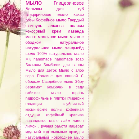
мыло
Глицериновое
Бальзам для губ
глицериновое мыло
какао
розы
Кофейное мыло
Твердый
шампунь
алканнa
волосы
кокосовый крем
лаванда
манго
молочное мыло
мыло с
ободком
натуральное
натуральное мыло
хендмейд
шелк
100% натуральное мыло
MK
handmade
handmade soap
Бальзам
Бомбочки для ванны
Мыло для деток
Мыло с алоэ
вера
Пралине для ванной
С
ободком
Свадебное мыло
Эбру
бергамот
бомбочки
в саду
взбитое мыло
герань
гидрофильные плитки
глицерин
градация
клубничный
космические волны
кофейная
отдушка
кофейный
крапива
лавандовое мыло
лайм
лимон
лимон，ручная работа
мацерат
мед
мой сад
мыльные орхидеи
натуральный
новогоднее мыло