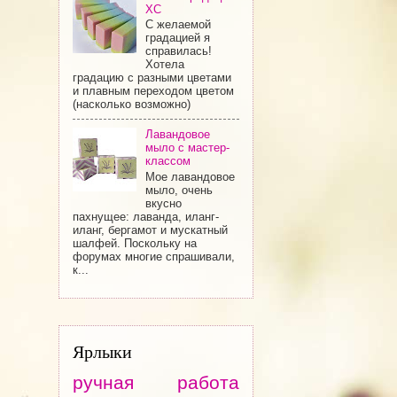
ХС
С желаемой
градацией я
справилась!
Хотела
градацию с разными цветами
и плавным переходом цветом
(насколько возможно)
Лавандовое
мыло с мастер-
классом
Мое лавандовое
мыло, очень
вкусно
пахнущее: лаванда, иланг-
иланг, бергамот и мускатный
шалфей. Поскольку на
форумах многие спрашивали,
к...
Ярлыки
ручная работа