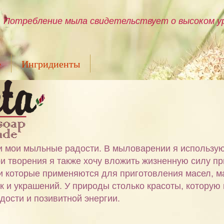
Потребление мыла свидетельствует о высоком ур
е
Ингридиенты
ами мои мыльные радости. В мыловарении я использу
и творения я также хочу вложить жизненную силу пр
 и которые применяются для приготовления масел, м
ок и украшений. У природы столько красоты, которую
дости и позивитной энергии.