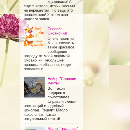
кружевами! А
еще я хотела, чтобы жасмин
не перецветал. Но ведь это
невозможно! Зато можна
надолго запеч...
Спасибо,
Оксаночка!
Очень приятно
было получить
такое красивое
сообщение-
награду от моей любимой
Оксаночки Небольшие
правила и обязанности для
получивши...
Набор "Сладкие
мечты"
Вот такой
подарок я
приготовила:
Справа и слева-
настоящий съедобный
шоколад. Рецепт: Масло
какао-5 ч.л. Какао
натуральный тертый...
Мыло "Градация"