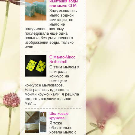
Имитация воды
или мыло-СПА
Задумывалось
мыло водной
имитации, но
мыло не
получилось, поэтому
последовала еще одна
попытка без умышленного
изображения воды, только
испо...
С Манго-Мисс
Seifentreff
С этим мылом я
выиграла
конкурс на
немецком
конкурсе мыловаров.
Наигравшись вдоволь с
моими кружочками, я решила
сделать заключительное
мыл...
Шелковые
кружева
Я тоже
обязательно
хотела мыло с