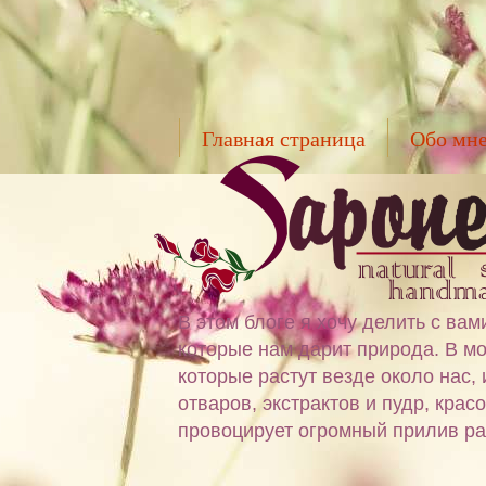
Главная страница
Обо мн
В этом блоге я хочу делить с в
которые нам дарит природа. В мо
которые растут везде около нас,
отваров, экстрактов и пудр, крас
провоцирует огромный прилив ра